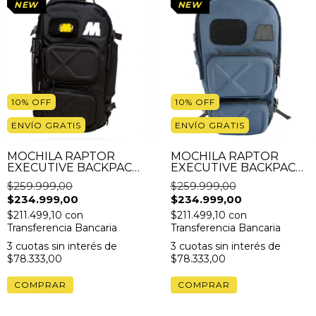
NEW
NEW
10
%
OFF
10
%
OFF
ENVÍO GRATIS
ENVÍO GRATIS
MOCHILA RAPTOR
MOCHILA RAPTOR
EXECUTIVE BACKPACK
EXECUTIVE BACKPACK
NEGRA + GRIPS DE
AZUL + GRIPS DE
$259.999,00
$259.999,00
SILICONA Y CANDADO
SILICONA Y CANDADO
$234.999,00
$234.999,00
GRATIS
GRATIS
$211.499,10
con
$211.499,10
con
Transferencia Bancaria
Transferencia Bancaria
3
cuotas sin interés de
3
cuotas sin interés de
$78.333,00
$78.333,00
COMPRAR