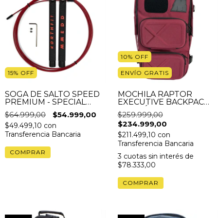
10
%
OFF
15
%
OFF
ENVÍO GRATIS
SOGA DE SALTO SPEED
MOCHILA RAPTOR
PREMIUM - SPECIAL
EXECUTIVE BACKPACK
EDITION NORTHFIT
BORDÓ + GRIPS DE
$64.999,00
$54.999,00
$259.999,00
SILICONA Y CANDADO
$234.999,00
GRATIS
$49.499,10
con
Transferencia Bancaria
$211.499,10
con
Transferencia Bancaria
3
cuotas sin interés de
$78.333,00