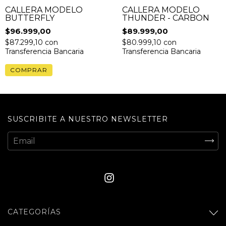
CALLERA MODELO
CALLERA MODELO
BUTTERFLY
THUNDER - CARBON
$96.999,00
$89.999,00
$87.299,10
con
$80.999,10
con
Transferencia Bancaria
Transferencia Bancaria
COMPRAR
SUSCRIBITE A NUESTRO NEWSLETTER
CATEGORÍAS