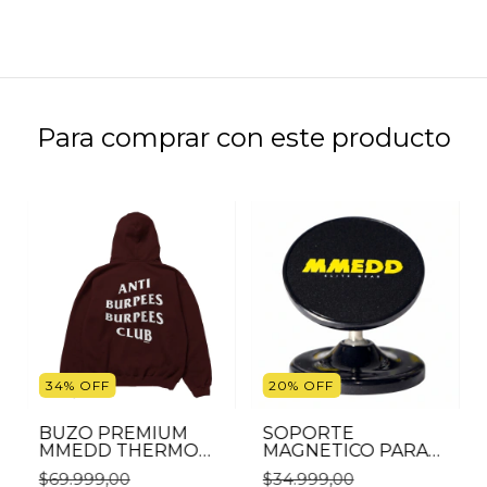
Para comprar con este producto
34
%
OFF
20
%
OFF
BUZO PREMIUM
SOPORTE
MMEDD THERMO
MAGNETICO PARA
ACTIVE BORDO -
TELEFONO BOX
$69.999,00
$34.999,00
ANTI BURPEES