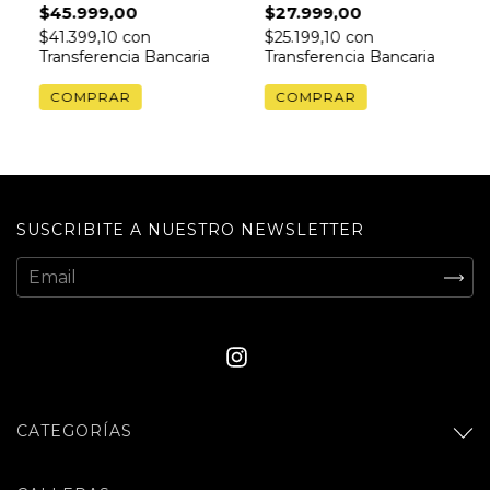
$45.999,00
$27.999,00
CLUB
$41.399,10
con
$25.199,10
con
Transferencia Bancaria
Transferencia Bancaria
COMPRAR
SUSCRIBITE A NUESTRO NEWSLETTER
CATEGORÍAS