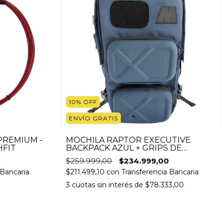
10
%
OFF
ENVÍO GRATIS
PREMIUM -
MOCHILA RAPTOR EXECUTIVE
HFIT
BACKPACK AZUL + GRIPS DE
SILICONA Y CANDADO GRATIS
$259.999,00
$234.999,00
 Bancaria
$211.499,10
con
Transferencia Bancaria
3
cuotas sin interés de
$78.333,00