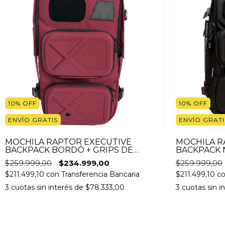
10
%
OFF
10
%
OFF
ENVÍO GRATIS
ENVÍO GRATI
MOCHILA RAPTOR EXECUTIVE
MOCHILA R
BACKPACK BORDÓ + GRIPS DE
BACKPACK 
SILICONA Y CANDADO GRATIS
SILICONA 
$259.999,00
$234.999,00
$259.999,00
$211.499,10
con
Transferencia Bancaria
$211.499,10
c
3
cuotas sin interés de
$78.333,00
3
cuotas sin i